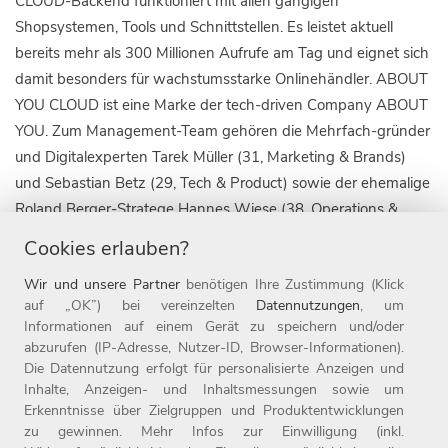
CLOUD-Backend funktioniert mit allen gängigen
Shopsystemen, Tools und Schnittstellen. Es leistet aktuell
bereits mehr als 300 Millionen Aufrufe am Tag und eignet sich
damit besonders für wachstumsstarke Onlinehändler. ABOUT
YOU CLOUD ist eine Marke der tech-driven Company ABOUT
YOU. Zum Management-Team gehören die Mehrfach-gründer
und Digitalexperten Tarek Müller (31, Marketing & Brands)
und Sebastian Betz (29, Tech & Product) sowie der ehemalige
Roland Berger-Stratege Hannes Wiese (38, Operations &
Finance). ABOUT YOU feierte am 5. Mai 2020 seinen sechsten
Cookies erlauben?
Geburtstag, wurde bereits mehrfach ausgezeichnet und
Wir und unsere Partner
benötigen Ihre Zustimmung (Klick
gehört zu den am schnellsten wachsenden E-Commerce-
auf „OK”) bei vereinzelten
Datennutzungen
, um
Unternehmen Europas.
Informationen auf einem Gerät zu speichern und/oder
abzurufen (IP-Adresse, Nutzer-ID, Browser-Informationen).
Kontakt:
Die Datennutzung erfolgt für personalisierte Anzeigen und
ABOUT YOU & EDITED
Inhalte, Anzeigen- und Inhaltsmessungen sowie um
Ann-Christine Klesper
Erkenntnisse über Zielgruppen und Produktentwicklungen
zu gewinnen. Mehr Infos zur Einwilligung (inkl.
Teamlead Corporate Communications