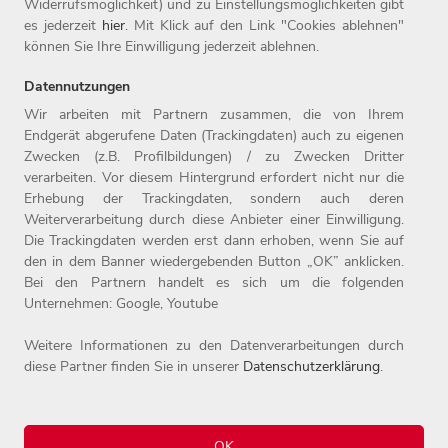
Widerrufsmöglichkeit) und zu Einstellungsmöglichkeiten gibt
+49 40 638 569 212
es jederzeit
hier
. Mit Klick auf den Link "Cookies ablehnen"
presse@aboutyou.com
können Sie Ihre Einwilligung jederzeit ablehnen.
Datennutzungen
Wir arbeiten mit Partnern zusammen, die von Ihrem
Endgerät abgerufene Daten (Trackingdaten) auch zu eigenen
Zwecken (z.B. Profilbildungen) / zu Zwecken Dritter
Home
Jobs
Kontakt
verarbeiten. Vor diesem Hintergrund erfordert nicht nur die
Arbeitgeber
Einstiegslevel
Impressum
Erhebung der Trackingdaten, sondern auch deren
Benefits
Arbeitsfelder
Datenschutz
Weiterverarbeitung durch diese Anbieter einer Einwilligung.
Die Trackingdaten werden erst dann erhoben, wenn Sie auf
den in dem Banner wiedergebenden Button „OK” anklicken.
Bei den Partnern handelt es sich um die folgenden
Unternehmen: Google, Youtube
Weitere Informationen zu den Datenverarbeitungen durch
diese Partner finden Sie in unserer
Datenschutzerklärung
.
© 2026 Witt-Gruppe.
Alle Rechte vorbehalten.
OK