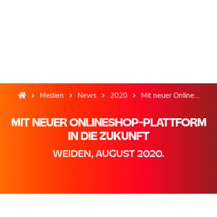
Medien
News
2020
Mit neuer Onlineshop-Plattform in die Zukunft
MIT NEUER ONLINESHOP-PLATTFORM
IN DIE ZUKUNFT
WEIDEN, AUGUST 2020.