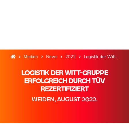
Medien
News
2022
Logistik der Witt-Gruppe erfolgreich durch TÜV rezertifiziert
LOGISTIK DER WITT-GRUPPE
ERFOLGREICH DURCH TÜV
REZERTIFIZIERT
WEIDEN, AUGUST 2022.