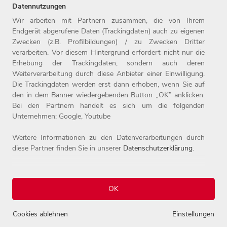
unter www.witt-gruppe.eu.
Datennutzungen
Wir arbeiten mit Partnern zusammen, die von Ihrem
Endgerät abgerufene Daten (Trackingdaten) auch zu eigenen
Zwecken (z.B. Profilbildungen) / zu Zwecken Dritter
Home
Jobs
Kontakt
verarbeiten. Vor diesem Hintergrund erfordert nicht nur die
Arbeitgeber
Einstiegslevel
Impressum
Erhebung der Trackingdaten, sondern auch deren
Benefits
Arbeitsfelder
Datenschutz
Weiterverarbeitung durch diese Anbieter einer Einwilligung.
Die Trackingdaten werden erst dann erhoben, wenn Sie auf
den in dem Banner wiedergebenden Button „OK” anklicken.
Bei den Partnern handelt es sich um die folgenden
Unternehmen: Google, Youtube
Weitere Informationen zu den Datenverarbeitungen durch
diese Partner finden Sie in unserer
Datenschutzerklärung
.
© 2026 Witt-Gruppe.
Alle Rechte vorbehalten.
OK
Einstellungen
Cookies ablehnen
Einstellungen