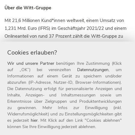
Über die Witt-Gruppe
Mit 21,6 Millionen Kund*innen weltweit, einem Umsatz von
1,231 Mrd. Euro (IFRS) im Geschäftsjahr 2021/22 und einem
Onlineanteil von rund 37 Prozent zählt die Witt-Gruppe zu
den führenden textilen Omnichannel-Unternehmen für die
Cookies erlauben?
Zielgruppe 50plus. Die Unternehmensgruppe ist derzeit mit elf
Marken in zehn Ländern, darunter die 1907 gegründete
Wir und unsere Partner
benötigen Ihre Zustimmung (Klick
Marke WITT WEIDEN, sowie mit 23 Online-Shops aktiv. Seit
auf „OK”) bei vereinzelten
Datennutzungen
, um
Ende 2019 gehört die Marke heine zur Witt-Gruppe.
Informationen auf einem Gerät zu speichern und/oder
abzurufen (IP-Adresse, Nutzer-ID, Browser-Informationen).
Die Witt-Gruppe ist mit rund 3.700 Mitarbeitenden nicht nur
Die Datennutzung erfolgt für personalisierte Anzeigen und
Inhalte, Anzeigen- und Inhaltsmessungen sowie um
einer der größten Arbeitgeber der Oberpfalz, sondern auch
Erkenntnisse über Zielgruppen und Produktentwicklungen
einer der beliebtesten Deutschlands: 2022 wurde das
zu gewinnen. Mehr Infos zur Einwilligung (inkl.
Unternehmen zum zehnten Mal in Folge als Top-Arbeitgeber
Widerrufsmöglichkeit) und zu Einstellungsmöglichkeiten gibt
ausgezeichnet. Seit 1987 ist das Unternehmen mit Sitz in
es jederzeit
hier
. Mit Klick auf den Link "Cookies ablehnen"
können Sie Ihre Einwilligung jederzeit ablehnen.
Weiden Teil der Otto Group. Weitere Informationen finden Sie