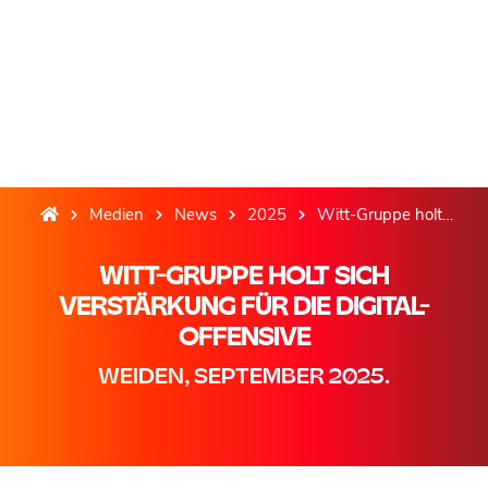
Medien
News
2025
Witt-Gruppe holt sich Verstärkung für die Digital-Offensive
WITT-GRUPPE HOLT SICH
VERSTÄRKUNG FÜR DIE DIGITAL-
OFFENSIVE
WEIDEN, SEPTEMBER 2025.