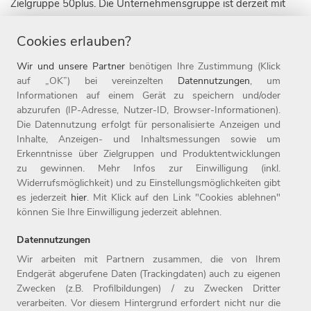
Zielgruppe 50plus. Die Unternehmensgruppe ist derzeit mit
fünf Markenkonzepten in neun Ländern, darunter die 1907
Cookies erlauben?
gegründete Marke Witt, sowie mit 20 Online-Shops aktiv.
Daneben ist das Weidener Unternehmen auch mit rund 110
Wir und unsere Partner
benötigen Ihre Zustimmung (Klick
Filialen im stationären Handel vertreten. Seit Ende 2019
auf „OK”) bei vereinzelten
Datennutzungen
, um
gehört die Marke heine zur Witt-Gruppe, seit 2025 die Marke
Informationen auf einem Gerät zu speichern und/oder
abzurufen (IP-Adresse, Nutzer-ID, Browser-Informationen).
sheego.
Die Datennutzung erfolgt für personalisierte Anzeigen und
Inhalte, Anzeigen- und Inhaltsmessungen sowie um
Die Witt-Gruppe ist mit rund 3.700 Mitarbeitenden nicht nur
Erkenntnisse über Zielgruppen und Produktentwicklungen
einer der größten Arbeitgeber der Oberpfalz, sondern auch
zu gewinnen. Mehr Infos zur Einwilligung (inkl.
einer der beliebtesten Deutschlands und gehört zu den rund
Widerrufsmöglichkeit) und zu Einstellungsmöglichkeiten gibt
fünf Prozent der beliebtesten Unternehmen auf kununu. Seit
es jederzeit
hier
. Mit Klick auf den Link "Cookies ablehnen"
können Sie Ihre Einwilligung jederzeit ablehnen.
1987 ist die Witt-Gruppe Teil der Otto Group. Weitere
Informationen finden Sie unter www.witt-gruppe.eu.
Datennutzungen
Wir arbeiten mit Partnern zusammen, die von Ihrem
Endgerät abgerufene Daten (Trackingdaten) auch zu eigenen
Zwecken (z.B. Profilbildungen) / zu Zwecken Dritter
Home
Jobs
Kontakt
verarbeiten. Vor diesem Hintergrund erfordert nicht nur die