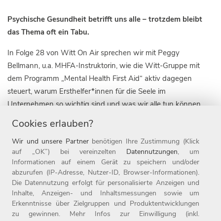
Psychische Gesundheit betrifft uns alle – trotzdem bleibt
das Thema oft ein Tabu.
In Folge 28 von Witt On Air sprechen wir mit Peggy
Bellmann, u.a. MHFA-Instruktorin, wie die Witt-Gruppe mit
dem Programm „Mental Health First Aid“ aktiv dagegen
steuert, warum Ersthelfer*innen für die Seele im
Unternehmen so wichtig sind und was wir alle tun können,
um offener über mentale Krisen zu sprechen. Zu Gast: Peggy
Cookies erlauben?
Bellmann, MHFA-Instruktorin.
Wir und unsere Partner
benötigen Ihre Zustimmung (Klick
auf „OK”) bei vereinzelten
Datennutzungen
, um
Informationen auf einem Gerät zu speichern und/oder
abzurufen (IP-Adresse, Nutzer-ID, Browser-Informationen).
Die Datennutzung erfolgt für personalisierte Anzeigen und
Inhalte, Anzeigen- und Inhaltsmessungen sowie um
Erkenntnisse über Zielgruppen und Produktentwicklungen
zu gewinnen. Mehr Infos zur Einwilligung (inkl.