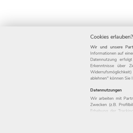
Cookies erlauben?
Wir und unsere Part
Informationen auf eine
Datennutzung erfolg
Home
Jobs
Erkenntnisse über Z
Widerrufsmöglichkeit)
Arbeitgeber
Einstiegsl
ablehnen" können Sie Ih
Benefits
Arbeitsfel
Datennutzungen
Wir arbeiten mit Par
Zwecken (z.B. Profilb
Erhebung der Tracking
© 2026 Witt-Gruppe.
Alle Rechte vorbeh
Trackingdaten werden 
Bei den Partnern hand
Einstellungen