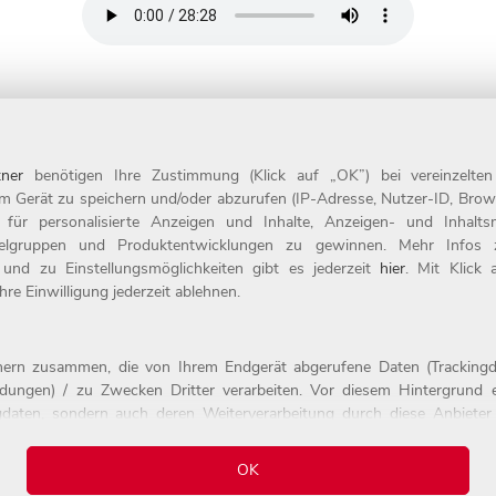
ner
benötigen Ihre Zustimmung (Klick auf „OK”) bei vereinzelte
m Gerät zu speichern und/oder abzurufen (IP-Adresse, Nutzer-ID, Brow
t für personalisierte Anzeigen und Inhalte, Anzeigen- und Inhal
Kontakt
ielgruppen und Produktentwicklungen zu gewinnen. Mehr Infos zur
 und zu Einstellungsmöglichkeiten gibt es jederzeit
hier
. Mit Klick
evel
Impressum
re Einwilligung jederzeit ablehnen.
der
Datenschutz
tnern zusammen, die von Ihrem Endgerät abgerufene Daten (Trackingd
ildungen) / zu Zwecken Dritter verarbeiten. Vor diesem Hintergrund e
daten, sondern auch deren Weiterverarbeitung durch diese Anbieter e
alten.
erst dann erhoben, wenn Sie auf den in dem Banner wiedergebenden 
elt es sich um die folgenden Unternehmen: Google, Youtube
OK