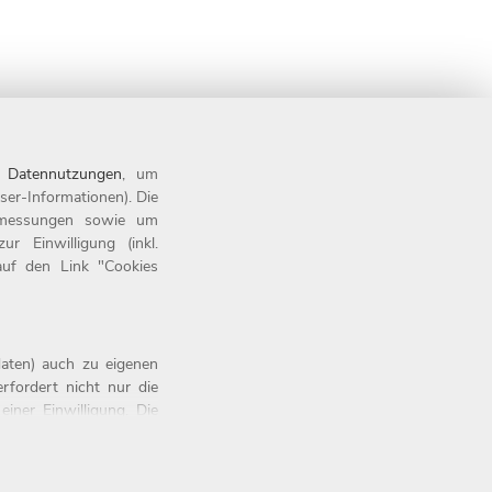
n
Datennutzungen
, um
ser-Informationen). Die
tsmessungen sowie um
 Einwilligung (inkl.
 auf den Link "Cookies
aten) auch zu eigenen
rfordert nicht nur die
iner Einwilligung. Die
Button „OK” anklicken.