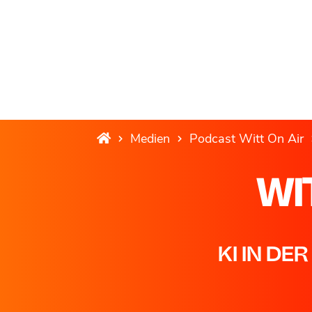
Medien
Podcast Witt On Air
WI
KI IN D