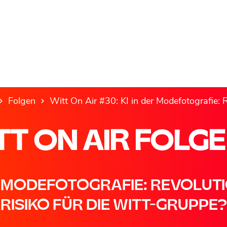
Folgen
Witt On Air #30: KI in der Modefotografie: Rev
TT ON AIR FOLGE
ER MODEFOTOGRAFIE: REVOLUT
RISIKO FÜR DIE WITT-GRUPPE?