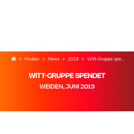
Medien
News
2019
Witt-Gruppe spendet
WITT-GRUPPE SPENDET
WEIDEN, JUNI 2019