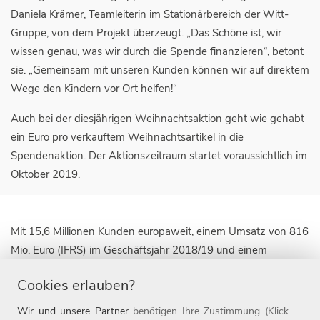
Daniela Krämer, Teamleiterin im Stationärbereich der Witt-
Gruppe, von dem Projekt überzeugt. „Das Schöne ist, wir
wissen genau, was wir durch die Spende finanzieren“, betont
sie. „Gemeinsam mit unseren Kunden können wir auf direktem
Wege den Kindern vor Ort helfen!“
Auch bei der diesjährigen Weihnachtsaktion geht wie gehabt
ein Euro pro verkauftem Weihnachtsartikel in die
Spendenaktion. Der Aktionszeitraum startet voraussichtlich im
Oktober 2019.
Mit 15,6 Millionen Kunden europaweit, einem Umsatz von 816
Mio. Euro (IFRS) im Geschäftsjahr 2018/19 und einem
Onlineanteil von rund 25 Prozent zählt die Witt-Gruppe zu
Cookies erlauben?
den führenden textilen Omnichannel-Unternehmen für die
Zielgruppe 50plus. Die Unternehmensgruppe ist derzeit mit
Wir und unsere Partner
benötigen Ihre Zustimmung (Klick