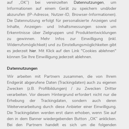
acht Marken in elf Ländern, darunter die 1907 gegründete
auf „OK”) bei vereinzelten
Datennutzungen
, um
Informationen auf einem Gerät zu speichern und/oder
Marke WITT WEIDEN, sowie in 17 Online-Shops aktiv. Die
abzurufen (IP-Adresse, Nutzer-ID, Browser-Informationen).
Witt-Gruppe ist mit rund 3.200 Mitarbeitern nicht nur einer
Die Datennutzung erfolgt für personalisierte Anzeigen und
der größten Arbeitgeber der Oberpfalz, sondern auch einer
Inhalte, Anzeigen- und Inhaltsmessungen sowie um
der beliebtesten Deutschlands: 2019 wurde das
Erkenntnisse über Zielgruppen und Produktentwicklungen
zu gewinnen. Mehr Infos zur Einwilligung (inkl.
Unternehmen zum siebten Mal in Folge als Top-Arbeitgeber
Widerrufsmöglichkeit) und zu Einstellungsmöglichkeiten gibt
ausgezeichnet. Seit 1987 ist das Unternehmen mit Sitz in
es jederzeit
hier
. Mit Klick auf den Link "Cookies ablehnen"
Weiden Teil der Otto Group.
können Sie Ihre Einwilligung jederzeit ablehnen.
Datennutzungen
Wir arbeiten mit Partnern zusammen, die von Ihrem
Endgerät abgerufene Daten (Trackingdaten) auch zu eigenen
Zwecken (z.B. Profilbildungen) / zu Zwecken Dritter
Home
Jobs
Kontakt
verarbeiten. Vor diesem Hintergrund erfordert nicht nur die
Arbeitgeber
Einstiegslevel
Impressum
Erhebung der Trackingdaten, sondern auch deren
Benefits
Arbeitsfelder
Datenschutz
Weiterverarbeitung durch diese Anbieter einer Einwilligung.
Die Trackingdaten werden erst dann erhoben, wenn Sie auf
den in dem Banner wiedergebenden Button „OK” anklicken.
Bei den Partnern handelt es sich um die folgenden